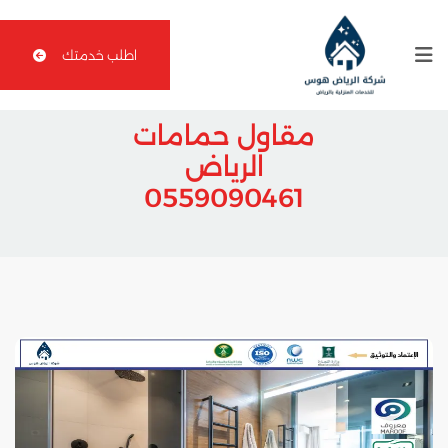
اطلب خدمتك
مقاول حمامات
الرياض
0559090461