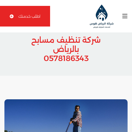
اطلب خدمتك
شركة تنظيف مسابح
بالرياض
0578186343