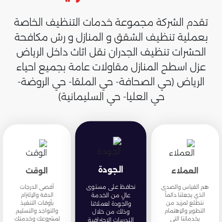
تقدم الشركة مجموعة خدمات التنظيف الخاصة
بعملية تنظيف الشقق و المنازل و رش مكافحة
الحشرات تنظيف الجدران نقل اثاث داخل الرياض
عزل اسطح المنازل مقاولات عامة بجميع احياء
الرياض (حي الصحافة- حي الملقا- حي الروضة-
حي العليا- حي السليمانية)
الجودة
العملاء
الوقت
نحافظ على مستوى
هم القياس والصدى
أقصى الدرجات
الذي يجعلنا دائماً
الدقة والإلتزام
عالٍ من الخدمة
نتطلع لمزيد من
بأوقات التنفيذ
والجودة لعملائنا
التطوير والإهتمام
والتواجد والتسليم
وذلك من خلال
بخدماتنا التي
لمشروعك وخدمتك
التدريبات الاحترافية