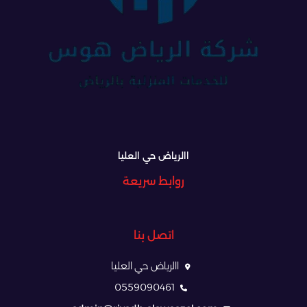
االرياض حي العليا
روابط سريعة
اتصل بنا
االرياض حي العليا
0559090461